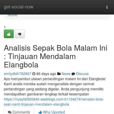
Home
get-social-now
Togg
navi
Home
1
Analisis Sepak Bola Malam Ini
: Tinjauan Mendalam
Elangbola
emilydblh782907
86 days ago
News
Discuss
Ayo menyambut ulasan pertandingan malam ini dari Elangbola!
Kami analis mereka sudah menganalisis dengan cermat
pertandingan yang sedang digelar. Anda pengunjung memiliki
mendapatkan gambaran lengkap terkait kesempatan
https://myayfst955840.wssblogs.com/41134679/ramalan-bola-
saat-nanti-tinjauan-mendalam-elangbola
Comments
Who Upvoted