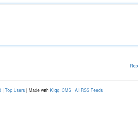
Rep
d
|
Top Users
| Made with
Kliqqi CMS
|
All RSS Feeds