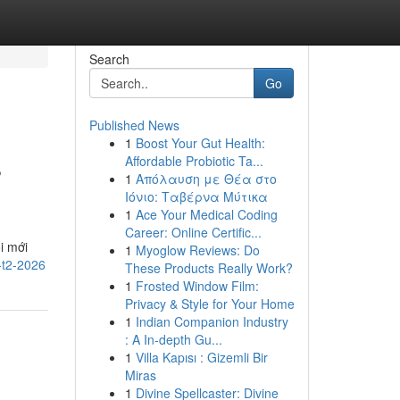
Search
Go
Published News
1
Boost Your Gut Health:
s
Affordable Probiotic Ta...
1
Απόλαυση με Θέα στο
Ιόνιο: Ταβέρνα Μύτικα
1
Ace Your Medical Coding
Career: Online Certific...
i mới
1
Myoglow Reviews: Do
-t2-2026
These Products Really Work?
1
Frosted Window Film:
Privacy & Style for Your Home
1
Indian Companion Industry
: A In-depth Gu...
1
Villa Kapısı : Gizemli Bir
Miras
1
Divine Spellcaster: Divine