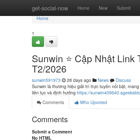
Home
get-social-now
Home
New
Submit
Home
1
Sunwin ⭐️ Cập Nhật Link 
T2/2026
sunwin591973
28 days ago
News
Discuss
Sunwin là thương hiệu giải trí trực tuyến nổi bật, mang
liên tục và định hướng
https://sunwin409640.ageeksbl
Comments
Who Upvoted
Comments
Submit a Comment
No HTML