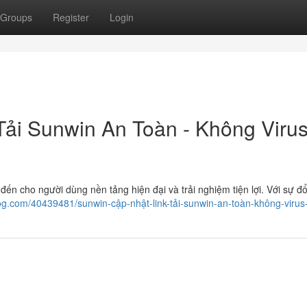
Groups
Register
Login
Tải Sunwin An Toàn - Không Viru
 đến cho người dùng nền tảng hiện đại và trải nghiệm tiện lợi. Với sự đổ
og.com/40439481/sunwin-cập-nhật-link-tải-sunwin-an-toàn-không-virus