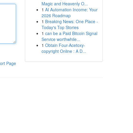
Magic and Heavenly O...
1
AI Automation Income: Your
2026 Roadmap
1
Breaking News: One Place -
Today's Top Stories
1
can be a Paid Bitcoin Signal
Service worthwhile...
1
Obtain Four-Acetoxy-
copyright Online : A D...
ort Page