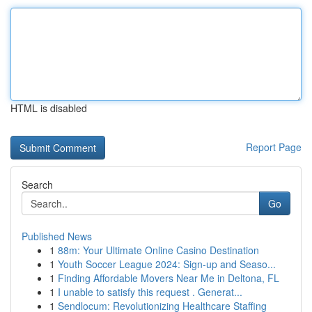
HTML is disabled
Report Page
Search
Go
Published News
1
88m: Your Ultimate Online Casino Destination
1
Youth Soccer League 2024: Sign-up and Seaso...
1
Finding Affordable Movers Near Me in Deltona, FL
1
I unable to satisfy this request . Generat...
1
Sendlocum: Revolutionizing Healthcare Staffing