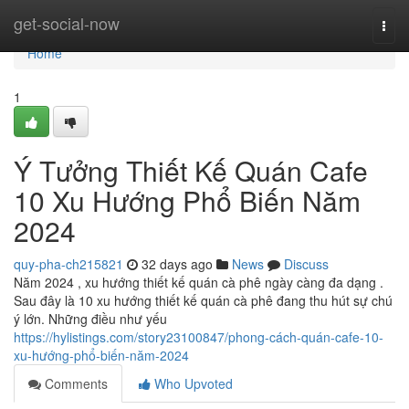
Home
get-social-now
Togg
navi
Home
1
Ý Tưởng Thiết Kế Quán Cafe
10 Xu Hướng Phổ Biến Năm
2024
quy-pha-ch215821
32 days ago
News
Discuss
Năm 2024 , xu hướng thiết kế quán cà phê ngày càng đa dạng .
Sau đây là 10 xu hướng thiết kế quán cà phê đang thu hút sự chú
ý lớn. Những điều như yếu
https://hylistings.com/story23100847/phong-cách-quán-cafe-10-
xu-hướng-phổ-biến-năm-2024
Comments
Who Upvoted