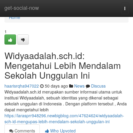
Home
get-social-now
Togg
navi
Home
1
Widyaadalah.sch.id:
Mengetahui Lebih Mendalam
Sekolah Unggulan Ini
haarisrqha947022
50 days ago
News
Discuss
Widyaadalah.sch.id merupakan sumber informasi utama untuk
institusi Widyaadalah, sebuah identitas yang dikenal sebagai
sekolah unggulan di Indonesia . Dengan platform tersebut , Anda
dapat mengetahui lebih
https://larasprr948296.newbigblog.com/47624624/widyaadalah-
sch-id-mengupas-lebih-mendalam-sekolah-unggulan-ini
Comments
Who Upvoted