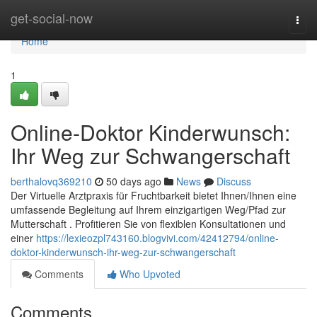
Home
get-social-now
Togg
navi
Home
1
Online-Doktor Kinderwunsch:
Ihr Weg zur Schwangerschaft
berthalovq369210
50 days ago
News
Discuss
Der Virtuelle Arztpraxis für Fruchtbarkeit bietet Ihnen/Ihnen eine
umfassende Begleitung auf Ihrem einzigartigen Weg/Pfad zur
Mutterschaft . Profitieren Sie von flexiblen Konsultationen und
einer
https://lexieozpl743160.blogvivi.com/42412794/online-
doktor-kinderwunsch-ihr-weg-zur-schwangerschaft
Comments
Who Upvoted
Comments