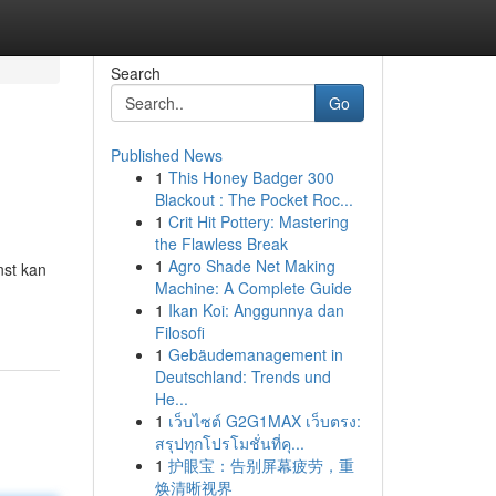
Search
Go
Published News
1
This Honey Badger 300
Blackout : The Pocket Roc...
1
Crit Hit Pottery: Mastering
the Flawless Break
1
Agro Shade Net Making
nst kan
Machine: A Complete Guide
1
Ikan Koi: Anggunnya dan
Filosofi
1
Gebäudemanagement in
Deutschland: Trends und
He...
1
เว็บไซต์ G2G1MAX เว็บตรง:
สรุปทุกโปรโมชั่นที่คุ...
1
护眼宝：告别屏幕疲劳，重
焕清晰视界