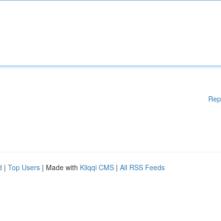
Rep
d
|
Top Users
| Made with
Kliqqi CMS
|
All RSS Feeds