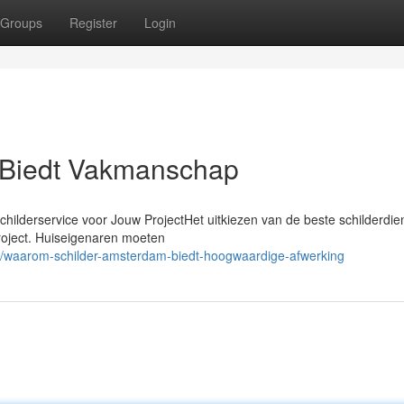
Groups
Register
Login
 Biedt Vakmanschap
ilderservice voor Jouw ProjectHet uitkiezen van de beste schilderdie
project. Huiseigenaren moeten
/waarom-schilder-amsterdam-biedt-hoogwaardige-afwerking