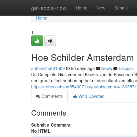
Home
get-social-now
Home
New
Submit
Home
1
Hoe Schilder Amsterdam
antonskfo601509
50 days ago
News
Discuss
De Complete Gids voor het Kiezen van de Passende Sch
een groot effect hebben op het eindresultaat van elk 
https://rebeccahsed554007.buyoutblog.com/41863571
Comments
Who Upvoted
Comments
Submit a Comment
No HTML