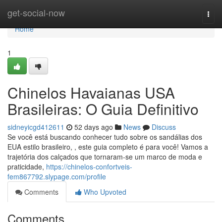
Home
get-social-now
Togg
navi
Home
1
Chinelos Havaianas USA
Brasileiras: O Guia Definitivo
sidneyicgd412611
52 days ago
News
Discuss
Se você está buscando conhecer tudo sobre os sandálias dos
EUA estilo brasileiro, , este guia completo é para você! Vamos a
trajetória dos calçados que tornaram-se um marco de moda e
praticidade,
https://chinelos-confortveis-
fem867792.slypage.com/profile
Comments
Who Upvoted
Comments