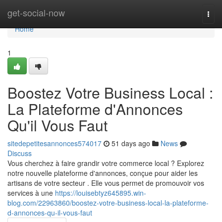
Home
get-social-now
Togg
navi
Home
1
Boostez Votre Business Local :
La Plateforme d'Annonces
Qu'il Vous Faut
sitedepetitesannonces574017
51 days ago
News
Discuss
Vous cherchez à faire grandir votre commerce local ? Explorez
notre nouvelle plateforme d'annonces, conçue pour aider les
artisans de votre secteur . Elle vous permet de promouvoir vos
services à une
https://louisebtyz645895.win-
blog.com/22963860/boostez-votre-business-local-la-plateforme-
d-annonces-qu-il-vous-faut