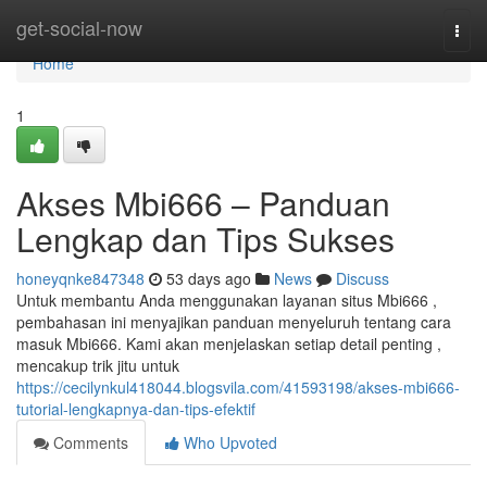
Home
get-social-now
Togg
navi
Home
1
Akses Mbi666 – Panduan
Lengkap dan Tips Sukses
honeyqnke847348
53 days ago
News
Discuss
Untuk membantu Anda menggunakan layanan situs Mbi666 ,
pembahasan ini menyajikan panduan menyeluruh tentang cara
masuk Mbi666. Kami akan menjelaskan setiap detail penting ,
mencakup trik jitu untuk
https://cecilynkul418044.blogsvila.com/41593198/akses-mbi666-
tutorial-lengkapnya-dan-tips-efektif
Comments
Who Upvoted