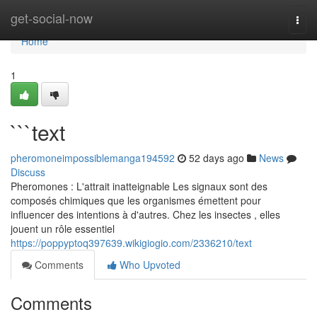
Home
get-social-now
Togg
navi
Home
1
```text
pheromoneimpossiblemanga194592
52 days ago
News
Discuss
Pheromones : L'attrait inatteignable Les signaux sont des
composés chimiques que les organismes émettent pour
influencer des intentions à d'autres. Chez les insectes , elles
jouent un rôle essentiel
https://poppyptoq397639.wikigiogio.com/2336210/text
Comments
Who Upvoted
Comments