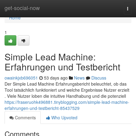
Home
get-social-now
Togg
navi
Home
1
Simple Lead Machine:
Erfahrungen und Testbericht
owainkjxb696051
53 days ago
News
Discuss
Der Simple Lead Machine Erfahrungsbericht beleuchtet, ob das
Tool tatsächlich funktioniert und welche Ergebnisse Nutzer erzielt
. Viele Nutzer loben die intuitive Handhabung und die potenziell
https://fraseruohk496881.tinyblogging.com/simple-lead-machine-
erfahrungen-und-testbericht-85437529
Comments
Who Upvoted
Comments