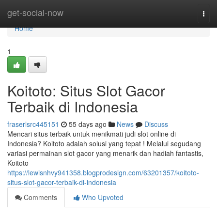
Home
get-social-now
Togg
navi
Home
1
Koitoto: Situs Slot Gacor
Terbaik di Indonesia
fraserlsrc445151
55 days ago
News
Discuss
Mencari situs terbaik untuk menikmati judi slot online di
Indonesia? Koitoto adalah solusi yang tepat ! Melalui segudang
variasi permainan slot gacor yang menarik dan hadiah fantastis,
Koitoto
https://lewisnhvy941358.blogprodesign.com/63201357/koitoto-
situs-slot-gacor-terbaik-di-indonesia
Comments
Who Upvoted