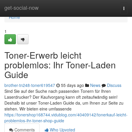
Home
get-social-now
Togg
navi
Home
1
Toner-Erwerb leicht
problemlos: Ihr Toner-Laden
Guide
brother-tn248-toner619547
55 days ago
News
Discuss
Sind Sie auf der Suche nach passenden Tonern für Ihren
Laserdrucker? Der Kaufvorgang kann oft zeitaufwändig sein!
Deshalb ist unser Toner-Laden Guide da, um Ihnen zur Seite zu
stehen. Wir bieten eine umfassende
https://tonershop168744.vidublog.com/40409142/tonerkauf-leicht-
problemlos-ihr-toner-shop-guide
Comments
Who Upvoted