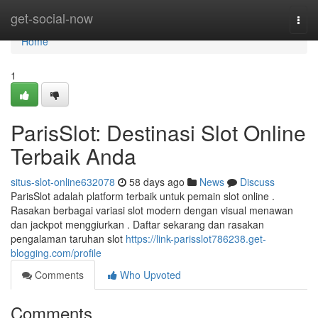
Home
get-social-now
Togg
navi
Home
1
ParisSlot: Destinasi Slot Online
Terbaik Anda
situs-slot-online632078
58 days ago
News
Discuss
ParisSlot adalah platform terbaik untuk pemain slot online .
Rasakan berbagai variasi slot modern dengan visual menawan
dan jackpot menggiurkan . Daftar sekarang dan rasakan
pengalaman taruhan slot
https://link-parisslot786238.get-
blogging.com/profile
Comments
Who Upvoted
Comments