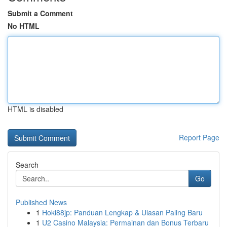
Submit a Comment
No HTML
HTML is disabled
Report Page
Search
Go
Published News
1
Hoki88jp: Panduan Lengkap & Ulasan Paling Baru
1
U2 Casino Malaysia: Permainan dan Bonus Terbaru