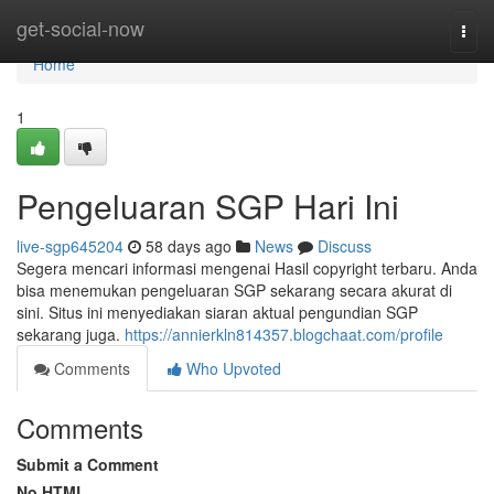
Home
get-social-now
Togg
navi
Home
1
Pengeluaran SGP Hari Ini
live-sgp645204
58 days ago
News
Discuss
Segera mencari informasi mengenai Hasil copyright terbaru. Anda
bisa menemukan pengeluaran SGP sekarang secara akurat di
sini. Situs ini menyediakan siaran aktual pengundian SGP
sekarang juga.
https://annierkln814357.blogchaat.com/profile
Comments
Who Upvoted
Comments
Submit a Comment
No HTML