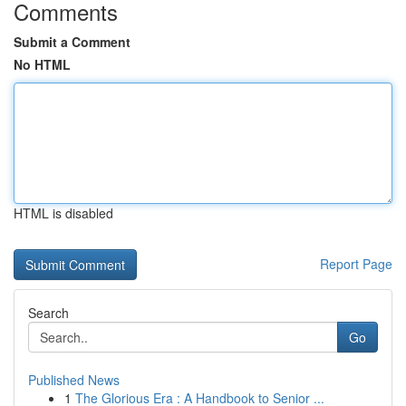
Comments
Submit a Comment
No HTML
HTML is disabled
Report Page
Search
Go
Published News
1
The Glorious Era : A Handbook to Senior ...