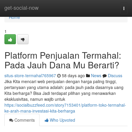
Home
get-social-now
Togg
navi
Home
1
Platform Penjualan Termahal:
Pada Jauh Dana Mu Berarti?
situs-store-termahal765967
58 days ago
News
Discuss
Jika Kita mencari web penjualan dengan harga paling tinggi,
pertanyaan yang utama adalah: pada jauh pada dasarnya uang
Kita berharga? Bisa Jadi terdapat pilihan yang menawarkan
eksklusivitas, namun wajib untuk
https://socialbuzzfeed.com/story7153401/platform-toko-termahal-
ke-arah-mana-investasi-kita-berharga
Comments
Who Upvoted