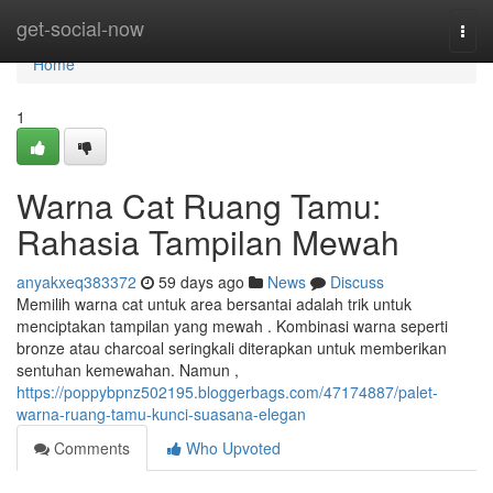
Home
get-social-now
Togg
navi
Home
1
Warna Cat Ruang Tamu:
Rahasia Tampilan Mewah
anyakxeq383372
59 days ago
News
Discuss
Memilih warna cat untuk area bersantai adalah trik untuk
menciptakan tampilan yang mewah . Kombinasi warna seperti
bronze atau charcoal seringkali diterapkan untuk memberikan
sentuhan kemewahan. Namun ,
https://poppybpnz502195.bloggerbags.com/47174887/palet-
warna-ruang-tamu-kunci-suasana-elegan
Comments
Who Upvoted