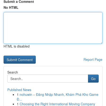
Submit a Comment
No HTML
HTML is disabled
Report Page
Search
Go
Published News
1
nohuwin – Đăng Nhập Nhanh, Khám Phá Kho Game
Đ...
1
Choosing the Right International Moving Company