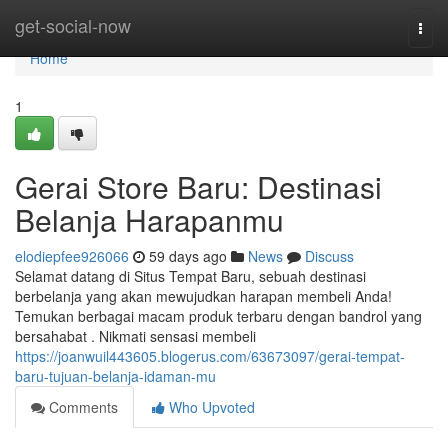
Home
get-social-now
Togg
navi
Home
1
Gerai Store Baru: Destinasi
Belanja Harapanmu
elodiepfee926066
59 days ago
News
Discuss
Selamat datang di Situs Tempat Baru, sebuah destinasi
berbelanja yang akan mewujudkan harapan membeli Anda!
Temukan berbagai macam produk terbaru dengan bandrol yang
bersahabat . Nikmati sensasi membeli
https://joanwuil443605.blogerus.com/63673097/gerai-tempat-
baru-tujuan-belanja-idaman-mu
Comments
Who Upvoted