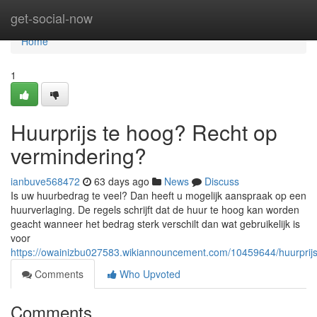
Home
get-social-now
Home
1
Huurprijs te hoog? Recht op
vermindering?
ianbuve568472
63 days ago
News
Discuss
Is uw huurbedrag te veel? Dan heeft u mogelijk aanspraak op een
huurverlaging. De regels schrijft dat de huur te hoog kan worden
geacht wanneer het bedrag sterk verschilt dan wat gebruikelijk is
voor
https://owainizbu027583.wikiannouncement.com/10459644/huurprij
Comments
Who Upvoted
Comments