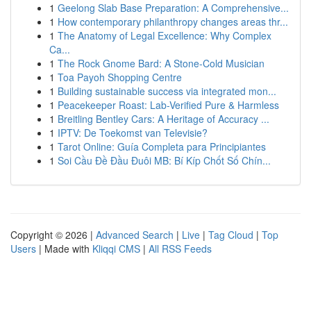
1
Geelong Slab Base Preparation: A Comprehensive...
1
How contemporary philanthropy changes areas thr...
1
The Anatomy of Legal Excellence: Why Complex
Ca...
1
The Rock Gnome Bard: A Stone-Cold Musician
1
Toa Payoh Shopping Centre
1
Building sustainable success via integrated mon...
1
Peacekeeper Roast: Lab-Verified Pure & Harmless
1
Breitling Bentley Cars: A Heritage of Accuracy ...
1
IPTV: De Toekomst van Televisie?
1
Tarot Online: Guía Completa para Principiantes
1
Soi Cầu Đề Đầu Đuôi MB: Bí Kíp Chốt Số Chín...
Copyright © 2026 |
Advanced Search
|
Live
|
Tag Cloud
|
Top
Users
| Made with
Kliqqi CMS
|
All RSS Feeds