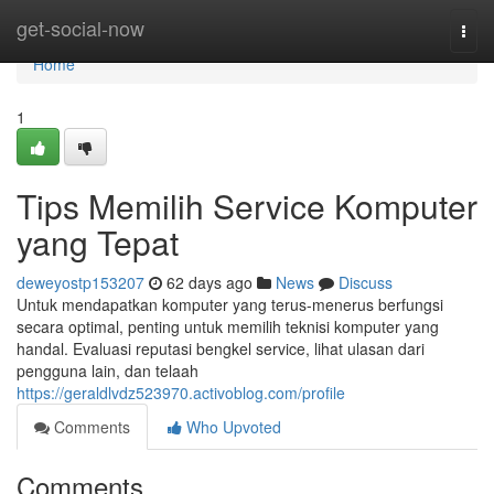
Home
get-social-now
Togg
navi
Home
1
Tips Memilih Service Komputer
yang Tepat
deweyostp153207
62 days ago
News
Discuss
Untuk mendapatkan komputer yang terus-menerus berfungsi
secara optimal, penting untuk memilih teknisi komputer yang
handal. Evaluasi reputasi bengkel service, lihat ulasan dari
pengguna lain, dan telaah
https://geraldlvdz523970.activoblog.com/profile
Comments
Who Upvoted
Comments