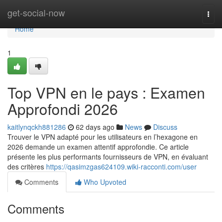
Home
get-social-now
Togg
navi
Home
1
Top VPN en le pays : Examen
Approfondi 2026
kaitlynqckh881286
62 days ago
News
Discuss
Trouver le VPN adapté pour les utilisateurs en l’hexagone en
2026 demande un examen attentif approfondie. Ce article
présente les plus performants fournisseurs de VPN, en évaluant
des critères
https://qasimzgas624109.wiki-racconti.com/user
Comments
Who Upvoted
Comments