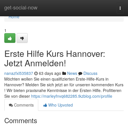
Home
get-social-now
Togg
navi
Home
1
Erste Hilfe Kurs Hannover:
Jetzt Anmelden!
nanazfxl535837
63 days ago
News
Discuss
Möchten wollen Sie einen qualifizierten Erste-Hilfe-Kurs in
Hannover? Melden Sie sich jetzt an für unseren kommenden Kurs
! Wir bieten praxisnahe Kenntnisse in der Ersten Hilfe. Profitieren
Sie von dieser
https://marleyfnvq682285.tkzblog.com/profile
Comments
Who Upvoted
Comments