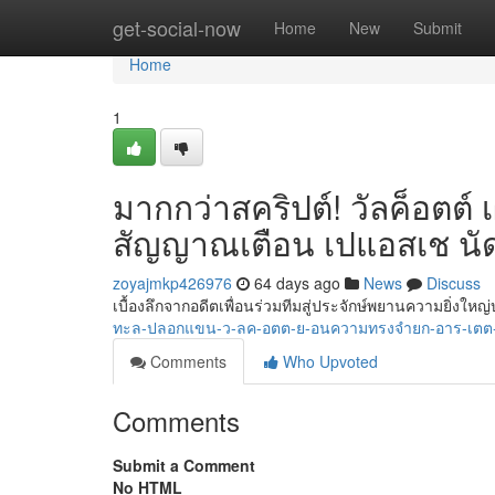
Home
get-social-now
Home
New
Submit
Home
1
มากกว่าสคริปต์! วัลค็อตต
สัญญาณเตือน เปแอสเช นั
zoyajmkp426976
64 days ago
News
Discuss
เบื้องลึกจากอดีตเพื่อนร่วมทีมสู่ประจักษ์พยานความยิ่งให
ทะล-ปลอกแขน-ว-ลค-อตต-ย-อนความทรงจำยก-อาร-เตต-
Comments
Who Upvoted
Comments
Submit a Comment
No HTML