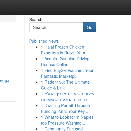
Search
Go
Published News
1
Halal Frozen Chicken
Exporters in Brazil: Your ...
1
Acquire Genuine Driving
License Online
1
Find BuySellVoucher: Your
Fantastic Marketpl...
9/มอง
1
Raden138: The Ultimate
Guide & Link
1
הצעות נישואין: המדריך המלא
לבחירת הטבעת המושלמת
1
Dwelling Permit Through
Funding Path: Your Key ...
1
What to Look for in Naples
top Pressure Washing...
1
Community Focused