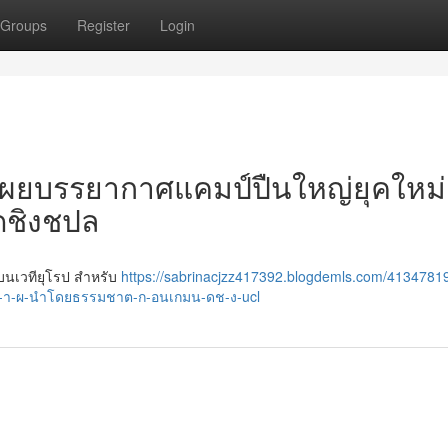
Groups
Register
Login
์ เผยบรรยากาศแคมป์ปืนใหญ่ยุคใหม่
ดชิงชปล
ญ่บนเวทียุโรป สำหรับ
https://sabrinacjzz417392.blogdemls.com/4134781
า-ผ-นำโดยธรรมชาต-ก-อนเกมน-ดช-ง-ucl