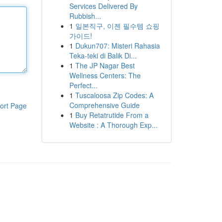
Services Delivered By
Rubbish...
1
일본직구, 이젠 필수템 쇼핑
가이드!
1
Dukun707: Misteri Rahasia
Teka-teki di Balik Di...
1
The JP Nagar Best
Wellness Centers: The
Perfect...
1
Tuscaloosa Zip Codes: A
Comprehensive Guide
ort Page
1
Buy Retatrutide From a
Website : A Thorough Exp...