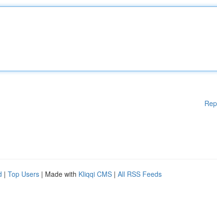
Rep
d
|
Top Users
| Made with
Kliqqi CMS
|
All RSS Feeds