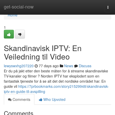
Home
get-social-now
Togg
navi
Home
1
Skandinavisk IPTV: En
Veiledning til Video
lewyswxhg207220
77 days ago
News
Discuss
Er du på jakt etter den beste måten for å streame skandinaviske
TV-kanaler og filmer ? Norden IPTV har eksplodert som en
fantastisk tjeneste for å se alt det det nordiske området har. En
guide vil
https://7prbookmarks.com/story21529948/skandinavisk-
iptv-en-guide-til-avspilling
Comments
Who Upvoted
Comments