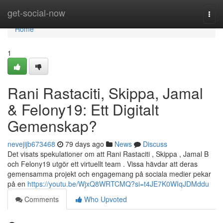
Home
get-social-now
Togg
navi
Home
1
Rani Rastaciti, Skippa, Jamal
& Felony19: Ett Digitalt
Gemenskap?
nevejijb673468
79 days ago
News
Discuss
Det visats spekulationer om att Rani Rastaciti , Skippa , Jamal B
och Felony19 utgör ett virtuellt team . Vissa hävdar att deras
gemensamma projekt och engagemang på sociala medier pekar
på en
https://youtu.be/WjxQ8WRTCMQ?si=t4JE7K0WIqJDMddu
Comments
Who Upvoted