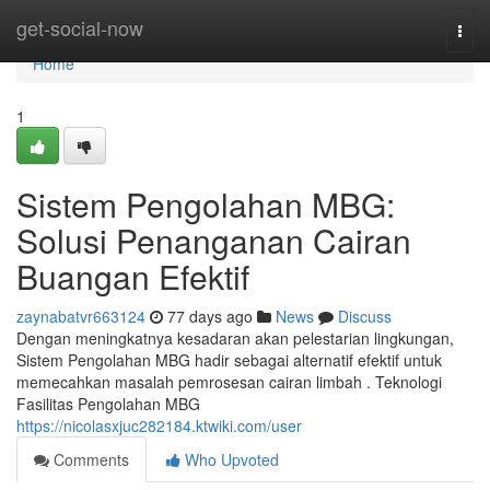
Home
get-social-now
Togg
navi
Home
1
Sistem Pengolahan MBG:
Solusi Penanganan Cairan
Buangan Efektif
zaynabatvr663124
77 days ago
News
Discuss
Dengan meningkatnya kesadaran akan pelestarian lingkungan,
Sistem Pengolahan MBG hadir sebagai alternatif efektif untuk
memecahkan masalah pemrosesan cairan limbah . Teknologi
Fasilitas Pengolahan MBG
https://nicolasxjuc282184.ktwiki.com/user
Comments
Who Upvoted