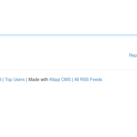
Rep
d
|
Top Users
| Made with
Kliqqi CMS
|
All RSS Feeds