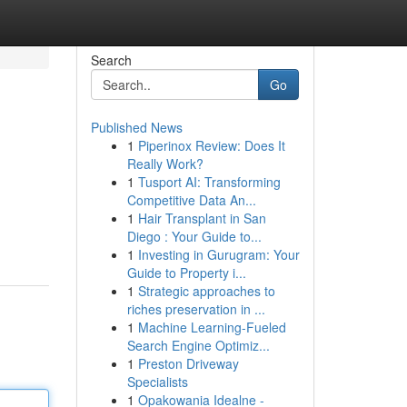
Search
Go
Published News
1
Piperinox Review: Does It
Really Work?
1
Tusport AI: Transforming
Competitive Data An...
1
Hair Transplant in San
Diego : Your Guide to...
1
Investing in Gurugram: Your
Guide to Property i...
1
Strategic approaches to
riches preservation in ...
1
Machine Learning-Fueled
Search Engine Optimiz...
1
Preston Driveway
Specialists
1
Opakowania Idealne -