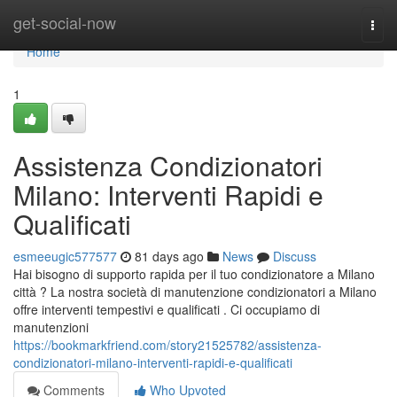
Home
get-social-now
Togg
navi
Home
1
Assistenza Condizionatori
Milano: Interventi Rapidi e
Qualificati
esmeeugic577577
81 days ago
News
Discuss
Hai bisogno di supporto rapida per il tuo condizionatore a Milano
città ? La nostra società di manutenzione condizionatori a Milano
offre interventi tempestivi e qualificati . Ci occupiamo di
manutenzioni
https://bookmarkfriend.com/story21525782/assistenza-
condizionatori-milano-interventi-rapidi-e-qualificati
Comments
Who Upvoted