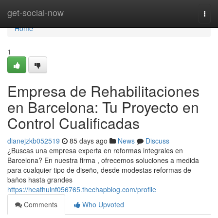
Home
get-social-now
Togg
navi
Home
1
Empresa de Rehabilitaciones
en Barcelona: Tu Proyecto en
Control Cualificadas
dianejzkb052519
85 days ago
News
Discuss
¿Buscas una empresa experta en reformas integrales en
Barcelona? En nuestra firma , ofrecemos soluciones a medida
para cualquier tipo de diseño, desde modestas reformas de
baños hasta grandes
https://heathulnf056765.thechapblog.com/profile
Comments
Who Upvoted