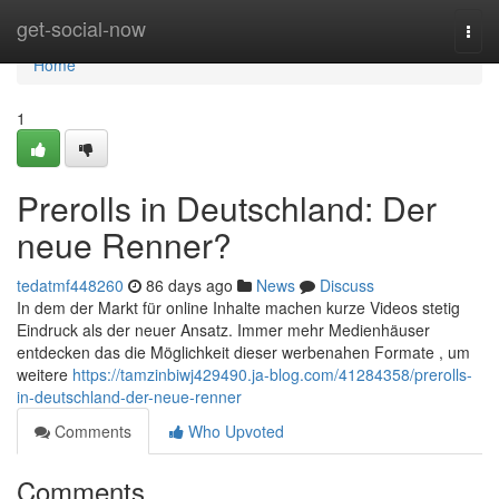
Home
get-social-now
Togg
navi
Home
1
Prerolls in Deutschland: Der
neue Renner?
tedatmf448260
86 days ago
News
Discuss
In dem der Markt für online Inhalte machen kurze Videos stetig
Eindruck als der neuer Ansatz. Immer mehr Medienhäuser
entdecken das die Möglichkeit dieser werbenahen Formate , um
weitere
https://tamzinbiwj429490.ja-blog.com/41284358/prerolls-
in-deutschland-der-neue-renner
Comments
Who Upvoted
Comments