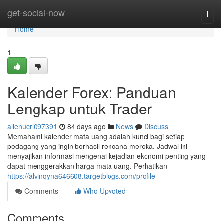
Home
get-social-now
Togg
navi
Home
1
Kalender Forex: Panduan
Lengkap untuk Trader
allenucrl097391
84 days ago
News
Discuss
Memahami kalender mata uang adalah kunci bagi setiap
pedagang yang ingin berhasil rencana mereka. Jadwal ini
menyajikan informasi mengenai kejadian ekonomi penting yang
dapat menggerakkan harga mata uang. Perhatikan
https://alvinqyna646608.targetblogs.com/profile
Comments
Who Upvoted
Comments