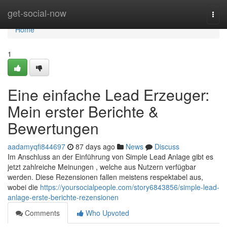
Home
get-social-now
Togg
navi
Home
1
Eine einfache Lead Erzeuger:
Mein erster Berichte &
Bewertungen
aadamyqfi844697
87 days ago
News
Discuss
Im Anschluss an der Einführung von Simple Lead Anlage gibt es
jetzt zahlreiche Meinungen , welche aus Nutzern verfügbar
werden. Diese Rezensionen fallen meistens respektabel aus,
wobei die
https://yoursocialpeople.com/story6843856/simple-lead-
anlage-erste-berichte-rezensionen
Comments
Who Upvoted