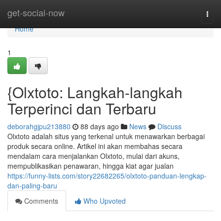
Home
get-social-now
Togg
navi
Home
1
{Olxtoto: Langkah-langkah
Terperinci dan Terbaru
deborahgjpu213880
88 days ago
News
Discuss
Olxtoto adalah situs yang terkenal untuk menawarkan berbagai
produk secara online. Artikel ini akan membahas secara
mendalam cara menjalankan Olxtoto, mulai dari akuns,
mempublikasikan penawaran, hingga kiat agar jualan
https://funny-lists.com/story22682265/olxtoto-panduan-lengkap-
dan-paling-baru
Comments
Who Upvoted