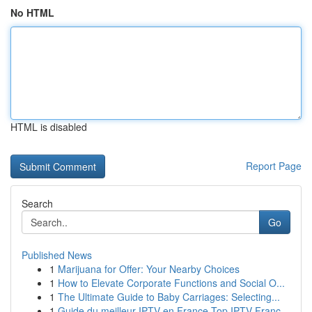
No HTML
HTML is disabled
Report Page
Search
Go
Published News
1
Marijuana for Offer: Your Nearby Choices
1
How to Elevate Corporate Functions and Social O...
1
The Ultimate Guide to Baby Carriages: Selecting...
1
Guide du meilleur IPTV en France Top IPTV Franc...