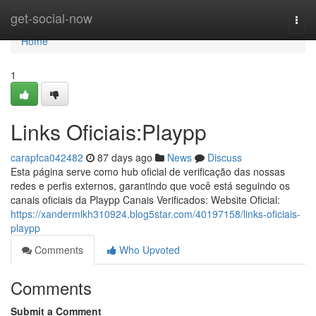
Home
get-social-now
Togg
navi
Home
1
Links Oficiais:Playpp
carapfca042482
87 days ago
News
Discuss
Esta página serve como hub oficial de verificação das nossas
redes e perfis externos, garantindo que você está seguindo os
canais oficiais da Playpp Canais Verificados: Website Oficial:
https://xandermlkh310924.blog5star.com/40197158/links-oficiais-
playpp
Comments
Who Upvoted
Comments
Submit a Comment