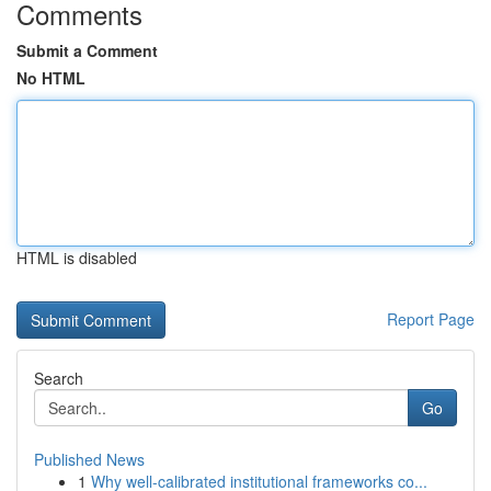
Comments
Submit a Comment
No HTML
HTML is disabled
Report Page
Search
Go
Published News
1
Why well-calibrated institutional frameworks co...