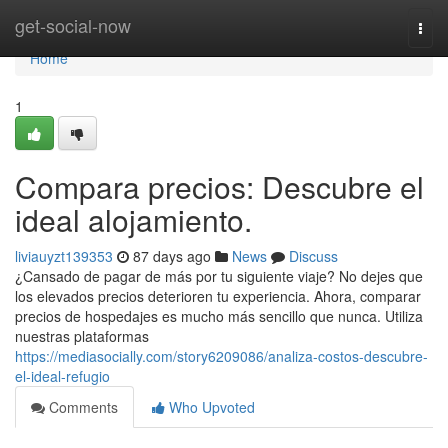
Home
get-social-now
Togg
navi
Home
1
Compara precios: Descubre el
ideal alojamiento.
liviauyzt139353
87 days ago
News
Discuss
¿Cansado de pagar de más por tu siguiente viaje? No dejes que
los elevados precios deterioren tu experiencia. Ahora, comparar
precios de hospedajes es mucho más sencillo que nunca. Utiliza
nuestras plataformas
https://mediasocially.com/story6209086/analiza-costos-descubre-
el-ideal-refugio
Comments
Who Upvoted