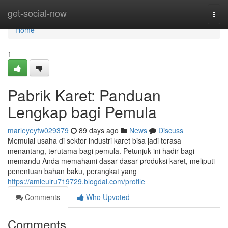
Home
get-social-now
Togg
navi
Home
1
Pabrik Karet: Panduan
Lengkap bagi Pemula
marleyeyfw029379
89 days ago
News
Discuss
Memulai usaha di sektor industri karet bisa jadi terasa
menantang, terutama bagi pemula. Petunjuk ini hadir bagi
memandu Anda memahami dasar-dasar produksi karet, meliputi
penentuan bahan baku, perangkat yang
https://amieulru719729.blogdal.com/profile
Comments
Who Upvoted
Comments