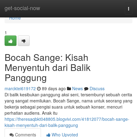
Home
get-social-now
Togg
navi
Home
1
Bocah Sange: Kisah
Menyentuh dari Balik
Panggung
marcktei619172
89 days ago
News
Discuss
Di balik kesibukan panggung aksi seni, tersembunyi sebuah cerita
yang sangat memilukan. Bocah Sange, nama untuk seorang yang
bekerja sebagai pengisi suara untuk sebuah konser, mencuri
perhatian audiens. Anak itu
https://theresaqbkt048805.blogvivi.com/41812077/bocah-sange-
kisah-menyentuh-dari-balik-panggung
Comments
Who Upvoted