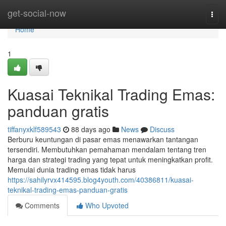
Home
get-social-now
Togg
navi
Home
1
Kuasai Teknikal Trading Emas:
panduan gratis
tiffanyxklf589543
88 days ago
News
Discuss
Berburu keuntungan di pasar emas menawarkan tantangan
tersendiri. Membutuhkan pemahaman mendalam tentang tren
harga dan strategi trading yang tepat untuk meningkatkan profit.
Memulai dunia trading emas tidak harus
https://sahilyrvx414595.blog4youth.com/40386811/kuasai-
teknikal-trading-emas-panduan-gratis
Comments
Who Upvoted