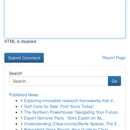
HTML is disabled
Report Page
Search
Go
Published News
1
Exploring innovative research frameworks that d...
1
Golf Carts for Sale: Find Yours Today!
1
The Northern Powerhouse: Navigating Your Future...
1
Expert Serrurier Paris : Votre Expert en As...
1
Understanding {Cleanrooms|Sterile Spaces: The E...
1
Bakersfield Glass Repair: Your Guide to Clear ...