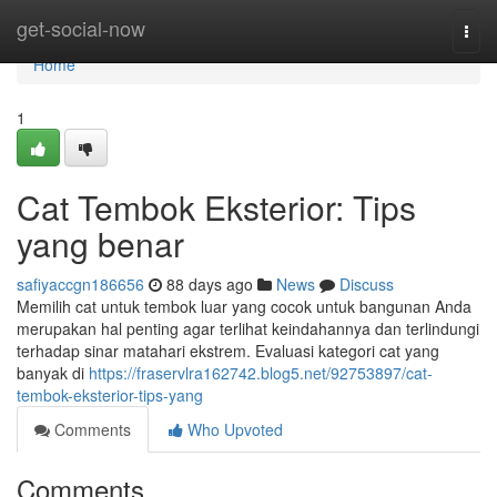
Home
get-social-now
Togg
navi
Home
1
Cat Tembok Eksterior: Tips
yang benar
safiyaccgn186656
88 days ago
News
Discuss
Memilih cat untuk tembok luar yang cocok untuk bangunan Anda
merupakan hal penting agar terlihat keindahannya dan terlindungi
terhadap sinar matahari ekstrem. Evaluasi kategori cat yang
banyak di
https://fraservlra162742.blog5.net/92753897/cat-
tembok-eksterior-tips-yang
Comments
Who Upvoted
Comments