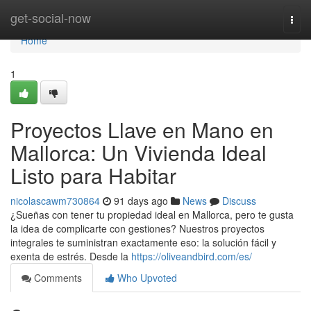
Home
get-social-now
Togg
navi
Home
1
Proyectos Llave en Mano en
Mallorca: Un Vivienda Ideal
Listo para Habitar
nicolascawm730864
91 days ago
News
Discuss
¿Sueñas con tener tu propiedad ideal en Mallorca, pero te gusta
la idea de complicarte con gestiones? Nuestros proyectos
integrales te suministran exactamente eso: la solución fácil y
exenta de estrés. Desde la
https://oliveandbird.com/es/
Comments
Who Upvoted