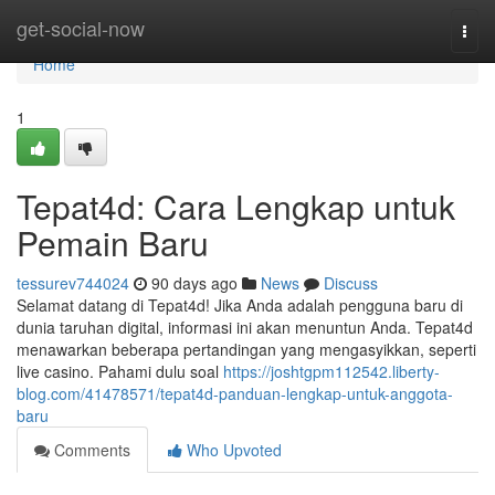
Home
get-social-now
Togg
navi
Home
1
Tepat4d: Cara Lengkap untuk
Pemain Baru
tessurev744024
90 days ago
News
Discuss
Selamat datang di Tepat4d! Jika Anda adalah pengguna baru di
dunia taruhan digital, informasi ini akan menuntun Anda. Tepat4d
menawarkan beberapa pertandingan yang mengasyikkan, seperti
live casino. Pahami dulu soal
https://joshtgpm112542.liberty-
blog.com/41478571/tepat4d-panduan-lengkap-untuk-anggota-
baru
Comments
Who Upvoted