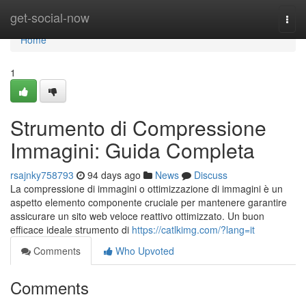
Home
get-social-now
Togg
navi
Home
1
Strumento di Compressione
Immagini: Guida Completa
rsajnky758793
94 days ago
News
Discuss
La compressione di immagini o ottimizzazione di immagini è un
aspetto elemento componente cruciale per mantenere garantire
assicurare un sito web veloce reattivo ottimizzato. Un buon
efficace ideale strumento di
https://catlkimg.com/?lang=it
Comments
Who Upvoted
Comments