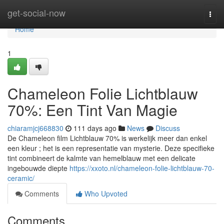
Home
get-social-now
Togg
navi
Home
1
Chameleon Folie Lichtblauw
70%: Een Tint Van Magie
chiaramjcj668830
111 days ago
News
Discuss
De Chameleon film Lichtblauw 70% is werkelijk meer dan enkel
een kleur ; het is een representatie van mysterie. Deze specifieke
tint combineert de kalmte van hemelblauw met een delicate
ingebouwde diepte
https://xxoto.nl/chameleon-folie-lichtblauw-70-
ceramic/
Comments
Who Upvoted
Comments