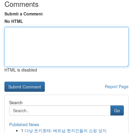
Comments
Submit a Comment
No HTML
HTML is disabled
Report Page
Search
Go
Published News
1
다낭 돈키호테: 베트남 현지인들의 쇼핑 성지