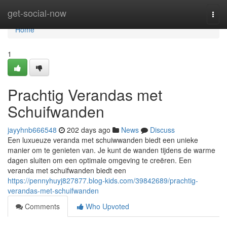
Home
get-social-now
Togg
navi
Home
1
Prachtig Verandas met
Schuifwanden
jayyhnb666548
202 days ago
News
Discuss
Een luxueuze veranda met schuiwwanden biedt een unieke
manier om te genieten van. Je kunt de wanden tijdens de warme
dagen sluiten om een optimale omgeving te creëren. Een
veranda met schuifwanden biedt een
https://pennyhuyj827877.blog-kids.com/39842689/prachtig-
verandas-met-schuifwanden
Comments
Who Upvoted