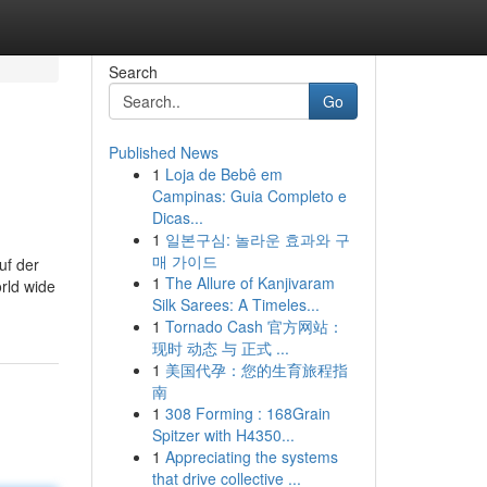
Search
Go
Published News
1
Loja de Bebê em
Campinas: Guia Completo e
Dicas...
1
일본구심: 놀라운 효과와 구
매 가이드
uf der
1
The Allure of Kanjivaram
rld wide
Silk Sarees: A Timeles...
1
Tornado Cash 官方网站：
现时 动态 与 正式 ...
1
美国代孕：您的生育旅程指
南
1
308 Forming : 168Grain
Spitzer with H4350...
1
Appreciating the systems
that drive collective ...