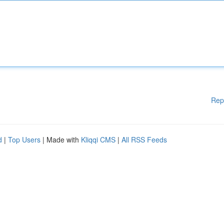
Rep
d
|
Top Users
| Made with
Kliqqi CMS
|
All RSS Feeds