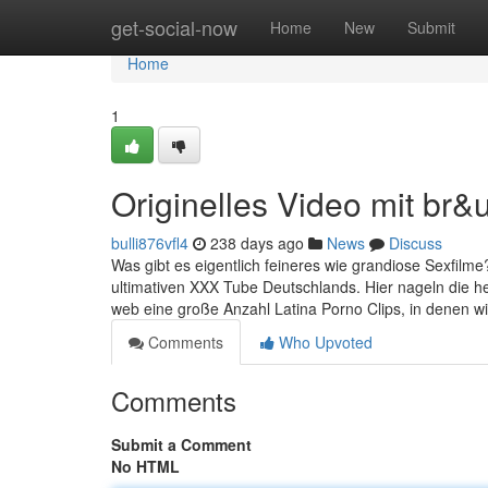
Home
get-social-now
Home
New
Submit
Home
1
Originelles Video mit br
bulli876vfl4
238 days ago
News
Discuss
Was gibt es eigentlich feineres wie grandiose Sexfilme?
ultimativen XXX Tube Deutschlands. Hier nageln die he
web eine große Anzahl Latina Porno Clips, in denen wi
Comments
Who Upvoted
Comments
Submit a Comment
No HTML